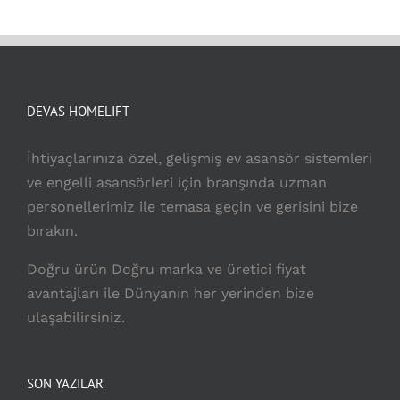
DEVAS HOMELIFT
İhtiyaçlarınıza özel, gelişmiş ev asansör sistemleri
ve engelli asansörleri için branşında uzman
personellerimiz ile temasa geçin ve gerisini bize
bırakın.
Doğru ürün Doğru marka ve üretici fiyat
avantajları ile Dünyanın her yerinden bize
ulaşabilirsiniz.
SON YAZILAR