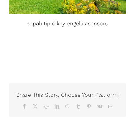
Kapalı tip dikey engelli asansörü
Share This Story, Choose Your Platform!
Facebook
X
Reddit
LinkedIn
WhatsApp
Tumblr
Pinterest
Vk
Email