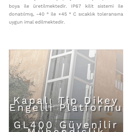
boya ile üretilmektedir. IP67 kilit sistemi ile
donatılmış, -40 ° ile +45 ° C sıcaklık toleransına
uygun imal edilmektedir.
Kapalı Tip Dikey
Engelli Platformu
GL400 Güvenilir
Mühendislik