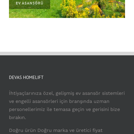
EV ASANSÖRÜ
DEVAS HOMELIFT
İhtiyaçlarınıza özel, gelişmiş ev asansör sistemleri
ve engelli asansörleri için branşında uzman
personellerimiz ile temasa geçin ve gerisini bize
bırakın.
Doğru ürün Doğru marka ve üretici fiyat