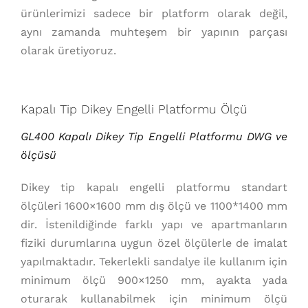
ürünlerimizi sadece bir platform olarak değil,
aynı zamanda muhteşem bir yapının parçası
olarak üretiyoruz.
Kapalı Tip Dikey Engelli Platformu Ölçü
GL400 Kapalı Dikey Tip Engelli Platformu DWG ve
ölçüsü
Dikey tip kapalı engelli platformu standart
ölçüleri 1600×1600 mm dış ölçü ve 1100*1400 mm
dir. İstenildiğinde farklı yapı ve apartmanların
fiziki durumlarına uygun özel ölçülerle de imalat
yapılmaktadır. Tekerlekli sandalye ile kullanım için
minimum ölçü 900×1250 mm, ayakta yada
oturarak kullanabilmek için minimum ölçü