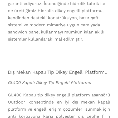
garanti ediyoruz. İstendiğinde hidrolik tahrik ile
de ürettiğimiz Hidrolik dikey engelli platformu,
kendinden destekli konstrüksiyon, hazır şaft
sistemi ve modern mimariye uygun cam yada
sandwich panel kullanmayı mümkün kılan akıllı
sistemler kullanılarak imal edilmiştir.
Dış Mekan Kapalı Tip Dikey Engelli Platformu
GL400 Kapalı Dikey Tip Engelli Platformu
GL400 Kapalı tip dikey engelli platform asansörü
Outdoor konseptinde en iyi dış mekan kapalı
platform ve engelli erişim çözümleri sunmak için
anti korozyona karşı polyester dış cephe fırın