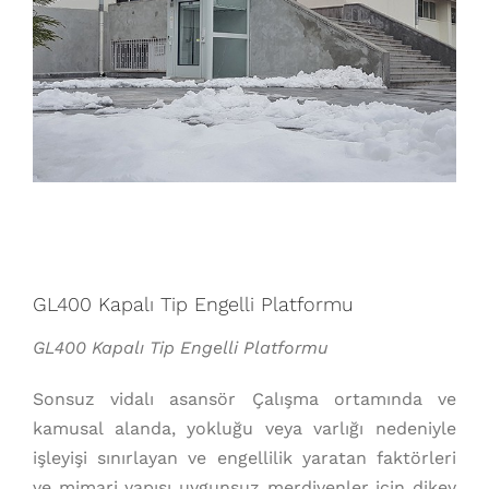
GL400 Kapalı Tip Engelli Platformu
GL400 Kapalı Tip Engelli Platformu
Sonsuz vidalı asansör Çalışma ortamında ve
kamusal alanda, yokluğu veya varlığı nedeniyle
işleyişi sınırlayan ve engellilik yaratan faktörleri
ve mimari yapısı uygunsuz merdivenler için dikey