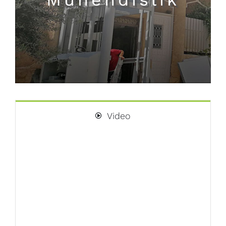
Video