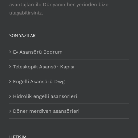
avantajları ile Dünyanın her yerinden bize
ulaşabilirsiniz.
SON YAZILAR
Ev Asansörü Bodrum
Teleskopik Asansör Kapısı
Engelli Asansörü Dwg
Hidrolik engelli asansörleri
Döner merdiven asansörleri
İLETİŞİM