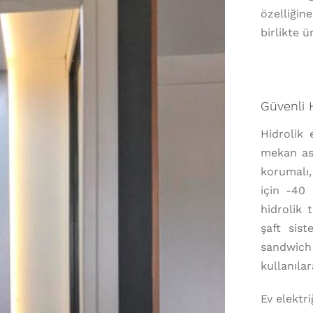
özelliğin
birlikte ü
Güvenli H
Hidrolik 
mekan as
korumalı, 
için -40 
hidrolik 
şaft sis
sandwich
kullanılar
Ev elektri