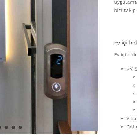
uygulamal
bizi takip
Ev içi hi
Ev içi hid
KV1S
Vida
Dalm