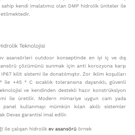
e sahip kendi imalatımız olan DMP hidrolik üniteler ile
retilmektedir.
idrolik Teknolojisi
ev asansörleri outdoor konseptinde en iyi iç ve dış
ansörü çözümünü sunmak için anti korozyona karşı
IP67 kilit sistemi ile donatılmıştır. Zor iklim koşulları
° ile +45 ° C sıcaklık toleransına dayanıklı, güvenli
teknolojisi ve kendinden destekli hazır konstrüksiyon
temi ile üretilir. Modern mimariye uygun cam yada
 panel kullanmayı mümkün kılan akıllı sistemler
ak Devas garantisi imal edilir.
ği ile çalışan hidrolik
ev asansörü
örnek