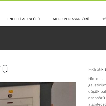
ENGELLİ ASANSÖRÜ
MERDİVEN ASANSÖRÜ
Tü
rü
Hidrolik
Hidrolik
geliştiril
düşük bakı
asansör
alabilec