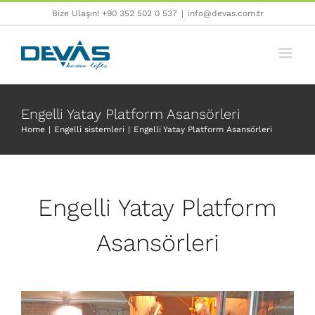
Skip
Bize Ulaşın! +90 352 502 0 537
|
info@devas.com.tr
to
content
Engelli Yatay Platform Asansörleri
Home
Engelli sistemleri
Engelli Yatay Platform Asansörleri
Engelli Yatay Platform
Asansörleri