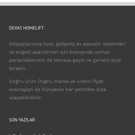
DEVAS HOMELIFT
İhtiyaçlarınıza özel, gelişmiş ev asansör sistemleri
ve engelli asansörleri için branşında uzman
personellerimiz ile temasa geçin ve gerisini bize
bırakın.
Doğru ürün Doğru marka ve üretici fiyat
avantajları ile Dünyanın her yerinden bize
ulaşabilirsiniz.
SON YAZILAR