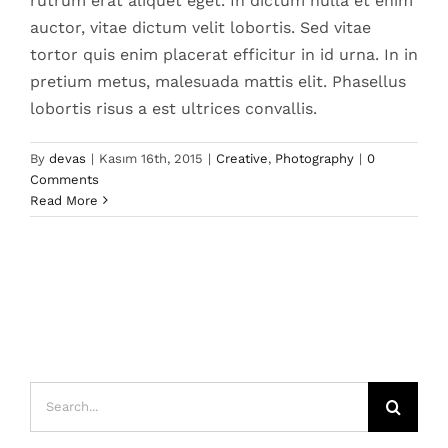
rutrum erat aliquet eget. In dictum nulla et enim
auctor, vitae dictum velit lobortis. Sed vitae
tortor quis enim placerat efficitur in id urna. In in
pretium metus, malesuada mattis elit. Phasellus
lobortis risus a est ultrices convallis.
By
devas
|
Kasım 16th, 2015
|
Creative
,
Photography
|
0
Comments
Read More
Search
for: