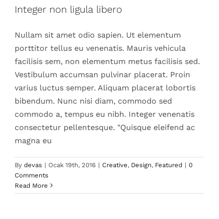
Integer non ligula libero
Nullam sit amet odio sapien. Ut elementum
porttitor tellus eu venenatis. Mauris vehicula
facilisis sem, non elementum metus facilisis sed.
Vestibulum accumsan pulvinar placerat. Proin
varius luctus semper. Aliquam placerat lobortis
bibendum. Nunc nisi diam, commodo sed
commodo a, tempus eu nibh. Integer venenatis
consectetur pellentesque. "Quisque eleifend ac
magna eu
Aliquam neque sem tincidunt a
By
devas
|
Ocak 19th, 2016
|
Creative
,
Design
,
Featured
|
0
hendrerit eros
Comments
Read More
Creative
Photography