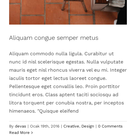
Aliquam congue semper metus
Aliquam commodo nulla ligula. Curabitur ut
nunc id nisl scelerisque egestas. Nulla vulputate
mauris eget nisl rhoncus viverra vel eu mi. Integer
iaculis tortor eget lectus laoreet congue.
Pellentesque eget convallis leo. Proin porttitor
tincidunt eros. Class aptent taciti sociosqu ad
litora torquent per conubia nostra, per inceptos
himenaeos. "Quisque eleifend
Cras suscipit ante erat eleifend
By
devas
|
Ocak 19th, 2016
|
Creative
,
Design
|
0 Comments
Creative
News
Read More