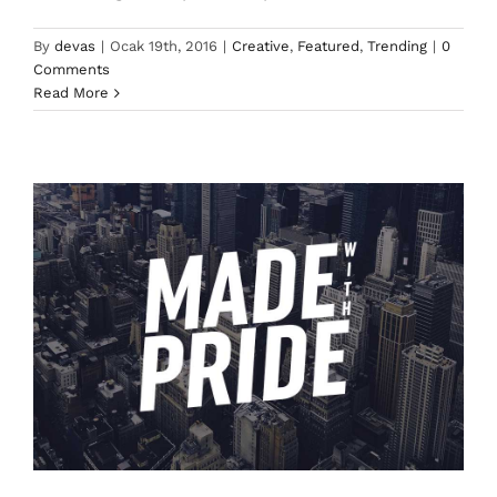
By
devas
|
Ocak 19th, 2016
|
Creative
,
Featured
,
Trending
|
0
Integer non ligula libero
Comments
Creative
Design
Featured
Read More