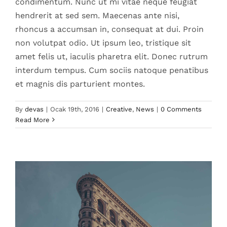
condimentum. Nunc ut mi vitae neque feugiat
hendrerit at sed sem. Maecenas ante nisi,
rhoncus a accumsan in, consequat at dui. Proin
non volutpat odio. Ut ipsum leo, tristique sit
amet felis ut, iaculis pharetra elit. Donec rutrum
interdum tempus. Cum sociis natoque penatibus
et magnis dis parturient montes.
Aenean consectetur tempor metus,
eget ut sapien
By
devas
|
Ocak 19th, 2016
|
Creative
,
News
|
0 Comments
Read More
Creative
Featured
Trending