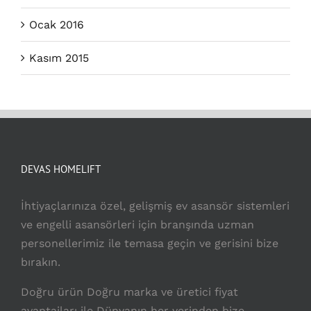
Ocak 2016
Kasım 2015
DEVAS HOMELIFT
İhtiyaçlarınıza özel, gelişmiş ev asansör sistemleri
ve engelli asansörleri için branşında uzman
personellerimiz ile temasa geçin ve gerisini bize
bırakın.
Doğru ürün Doğru marka ve üretici fiyat
avantajları ile Dünyanın her yerinden bize