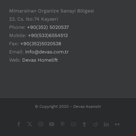
Mimarsinan Organize Sanayi Bölgesi
23. Cs. No:74 Kayseri
Phone:
+90(352) 5020537
Mobile:
+90(533)6554513
Fax:
+90(352)5020538
Email:
info@devas.com.tr
Web:
Devas Homelift
© Copyright 2020 - Devas Asansör
Facebook
X
Instagram
YouTube
Pinterest
Email
Tumblr
Reddit
LinkedIn
Flickr