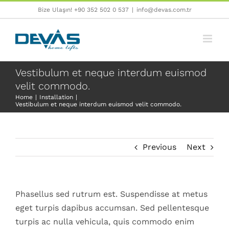
Skip
Bize Ulaşın! +90 352 502 0 537
|
info@devas.com.tr
to
content
Vestibulum et neque interdum euismod
velit commodo.
Home
Installation
Vestibulum et neque interdum euismod velit commodo.
Previous
Next
Phasellus sed rutrum est. Suspendisse at metus
eget turpis dapibus accumsan. Sed pellentesque
turpis ac nulla vehicula, quis commodo enim