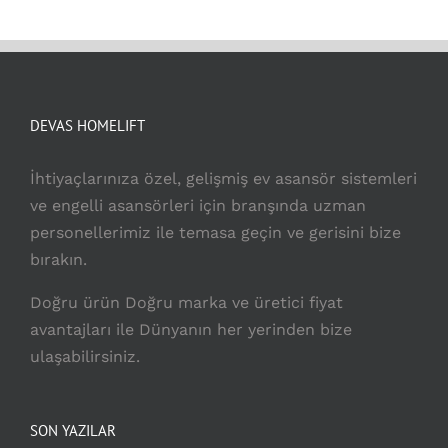
DEVAS HOMELIFT
İhtiyaçlarınıza özel, gelişmiş ev asansör sistemleri
ve engelli asansörleri için branşında uzman
personellerimiz ile temasa geçin ve gerisini bize
bırakın.
Doğru ürün Doğru marka ve üretici fiyat
avantajları ile Dünyanın her yerinden bize
ulaşabilirsiniz.
SON YAZILAR