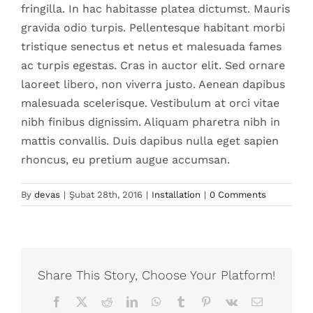
fringilla. In hac habitasse platea dictumst. Mauris
gravida odio turpis. Pellentesque habitant morbi
tristique senectus et netus et malesuada fames
ac turpis egestas. Cras in auctor elit. Sed ornare
laoreet libero, non viverra justo. Aenean dapibus
malesuada scelerisque. Vestibulum at orci vitae
nibh finibus dignissim. Aliquam pharetra nibh in
mattis convallis. Duis dapibus nulla eget sapien
rhoncus, eu pretium augue accumsan.
By
devas
|
Şubat 28th, 2016
|
Installation
|
0 Comments
Share This Story, Choose Your Platform!
Facebook
X
Reddit
LinkedIn
WhatsApp
Tumblr
Pinterest
Vk
Email