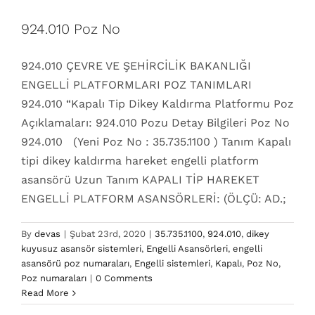
924.010 Poz No
924.010 ÇEVRE VE ŞEHİRCİLİK BAKANLIĞI
ENGELLİ PLATFORMLARI POZ TANIMLARI
924.010 “Kapalı Tip Dikey Kaldırma Platformu Poz
Açıklamaları: 924.010 Pozu Detay Bilgileri Poz No
924.010 (Yeni Poz No : 35.735.1100 ) Tanım Kapalı
tipi dikey kaldırma hareket engelli platform
asansörü Uzun Tanım KAPALI TİP HAREKET
ENGELLİ PLATFORM ASANSÖRLERİ: (ÖLÇÜ: AD.;
By
devas
|
Şubat 23rd, 2020
|
35.735.1100
,
924.010
,
dikey
kuyusuz asansör sistemleri
,
Engelli Asansörleri
,
engelli
asansörü poz numaraları
,
Engelli sistemleri
,
Kapalı
,
Poz No
,
Poz numaraları
|
0 Comments
Read More