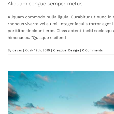
Aliquam congue semper metus
C
Aliquam commodo nulla ligula. Curabitur ut nunc id ni
rhoncus viverra vel eu mi. Integer iaculis tortor eget
porttitor tincidunt eros. Class aptent taciti sociosqu
himenaeos. "Quisque eleifend
By
devas
|
Ocak 19th, 2016
|
Creative
,
Design
|
0 Comments