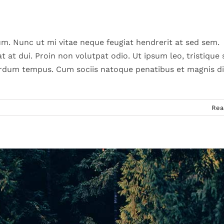
luctus sem massa
ign
Technology
. Nunc ut mi vitae neque feugiat hendrerit at sed sem.
at dui. Proin non volutpat odio. Ut ipsum leo, tristique s
nterdum tempus. Cum sociis natoque penatibus et magnis d
Rea