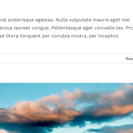
reative
News
sl scelerisque egestas. Nulla vulputate mauris eget nisl
 lectus laoreet congue. Pellentesque eget convallis leo. Pr
 ad litora torquent per conubia nostra, per inceptos
Rea