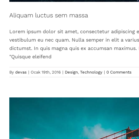
Sed placera
Aliquam luctus sem massa
Lorem ipsum dolor sit amet, consectetur adipiscing e
vestibulum eu nec quam. Nulla semper in elit a variu
dictumst. In quis magna quis ex accumsan maximus. In 
"Quisque eleifend
By
devas
|
Ocak 19th, 2016
|
Design
,
Technology
|
0 Comments