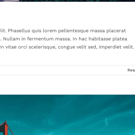
t velit ante feugiat
Technology
lit. Phasellus quis lorem pellentesque massa placerat
s. Nullam in fermentum massa. In hac habitasse platea
vitae orci scelerisque, congue velit sed, imperdiet velit.
Rea