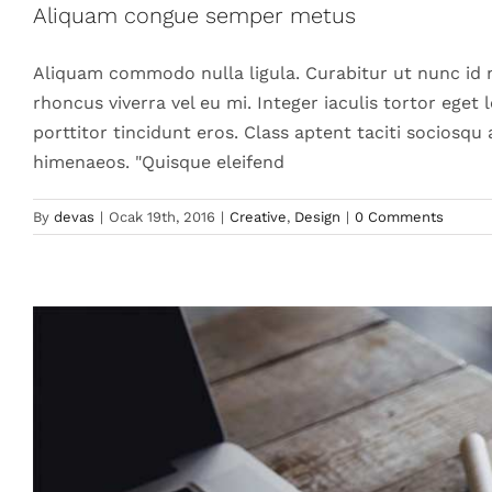
Aliquam congue semper metus
Des
Aliquam commodo nulla ligula. Curabitur ut nunc id ni
rhoncus viverra vel eu mi. Integer iaculis tortor eget
porttitor tincidunt eros. Class aptent taciti sociosqu
himenaeos. "Quisque eleifend
By
devas
|
Ocak 19th, 2016
|
Creative
,
Design
|
0 Comments