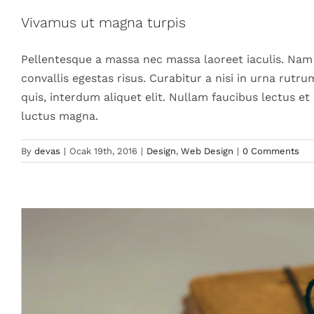
Mauris aliquet aucto
Vivamus ut magna turpis
Pellentesque a massa nec massa laoreet iaculis. Nam
convallis egestas risus. Curabitur a nisi in urna rutr
quis, interdum aliquet elit. Nullam faucibus lectus e
luctus magna.
By
devas
|
Ocak 19th, 2016
|
Design
,
Web Design
|
0 Comments