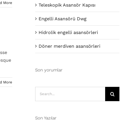
d More
Teleskopik Asansör Kapısı
Engelli Asansörü Dwg
Hidrolik engelli asansörleri
Döner merdiven asansörleri
isse
esque
Son yorumlar
d More
Search
for:
Son Yazılar