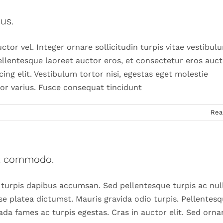
us.
tor vel. Integer ornare sollicitudin turpis vitae vestibul
llentesque laoreet auctor eros, et consectetur eros auct
ng elit. Vestibulum tortor nisi, egestas eget molestie
tor varius. Fusce consequat tincidunt
Rea
it commodo.
 turpis dapibus accumsan. Sed pellentesque turpis ac nul
se platea dictumst. Mauris gravida odio turpis. Pellentes
da fames ac turpis egestas. Cras in auctor elit. Sed orna