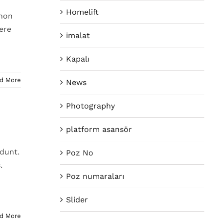
Homelift
 non
uere
imalat
Kapalı
d More
News
Photography
platform asansör
idunt.
Poz No
.
Poz numaraları
Slider
d More