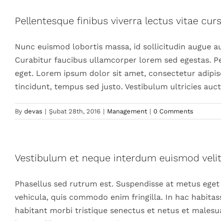
Pellentesque finibus viverra lectus vitae curs
Nunc euismod lobortis massa, id sollicitudin augue auc
Curabitur faucibus ullamcorper lorem sed egestas. Pe
eget. Lorem ipsum dolor sit amet, consectetur adipisci
tincidunt, tempus sed justo. Vestibulum ultricies auc
By
devas
|
Şubat 28th, 2016
|
Management
|
0 Comments
Vestibulum et neque interdum euismod vel
Phasellus sed rutrum est. Suspendisse at metus eget
vehicula, quis commodo enim fringilla. In hac habitas
habitant morbi tristique senectus et netus et malesua