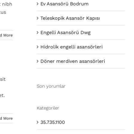
Ev Asansörü Bodrum
t nibh
tus
Teleskopik Asansör Kapısı
Engelli Asansörü Dwg
d More
Hidrolik engelli asansörleri
Döner merdiven asansörleri
sit
Son yorumlar
et.
Kategoriler
d More
35.735.1100