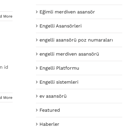
Eğimli merdiven asansör
d More
Engelli Asansörleri
engelli asansörü poz numaraları
engelli merdiven asansörü
n id
Engelli Platformu
Engelli sistemleri
ev asansörü
d More
Featured
Haberler