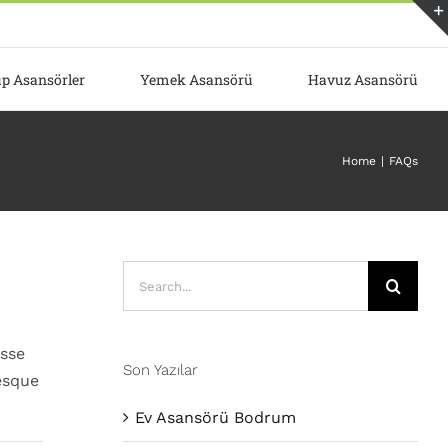
p Asansörler
Yemek Asansörü
Havuz Asansörü
Home
FAQs
Search
for:
isse
Son Yazılar
esque
Ev Asansörü Bodrum