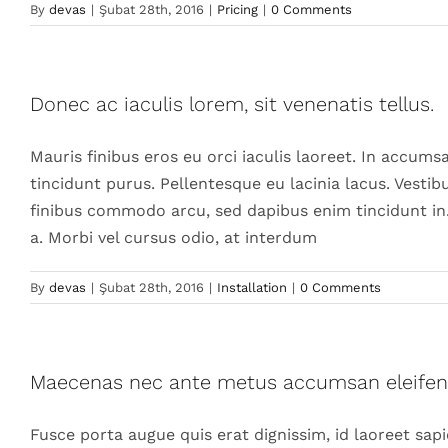
By
devas
|
Şubat 28th, 2016
|
Pricing
|
0 Comments
Donec ac iaculis lorem, sit venenatis tellus.
Mauris finibus eros eu orci iaculis laoreet. In accumsan
tincidunt purus. Pellentesque eu lacinia lacus. Vest
finibus commodo arcu, sed dapibus enim tincidunt in
a. Morbi vel cursus odio, at interdum
By
devas
|
Şubat 28th, 2016
|
Installation
|
0 Comments
Maecenas nec ante metus accumsan eleifen
Fusce porta augue quis erat dignissim, id laoreet sapi