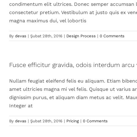
condimentum elit ultrices. Donec semper accumsan lig
consectetur pretium. Vestibulum at justo quis ex ven
magna maximus dui, vel lobortis
By
devas
|
Şubat 28th, 2016
|
Design Process
|
0 Comments
Fusce efficitur gravida, odois interdum arcu 
Nullam feugiat eleifend felis eu aliquam. Etiam bibendu
amet ultricies magna mi vel felis. Quisque ut varius arc
dignissim purus, et aliquam diam metus ac velit. Maur
Integer at
By
devas
|
Şubat 28th, 2016
|
Pricing
|
0 Comments