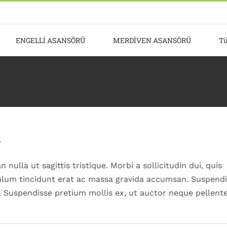
ENGELLİ ASANSÖRÜ
MERDİVEN ASANSÖRÜ
Tü
.
 nulla ut sagittis tristique. Morbi a sollicitudin dui, quis
ibulum tincidunt erat ac massa gravida accumsan. Suspend
. Suspendisse pretium mollis ex, ut auctor neque pellent