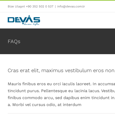
Skip
Bize Ulaşın! +90 352 502 0 537
|
info@devas.com.tr
to
content
FAQs
Cras erat elit, maximus vestibulum eros non
Mauris finibus eros eu orci iaculis laoreet. In accumsan
tincidunt purus. Pellentesque eu lacinia lacus. Vest
finibus commodo arcu, sed dapibus enim tincidunt in
a. Morbi vel cursus odio, at interdum