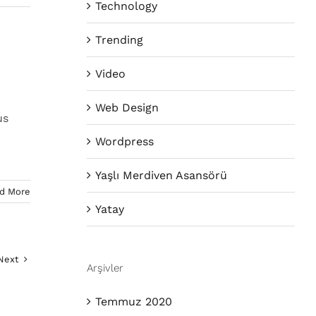
Technology
Trending
Video
Web Design
us
Wordpress
Yaşlı Merdiven Asansörü
d More
Yatay
Next
Arşivler
Temmuz 2020