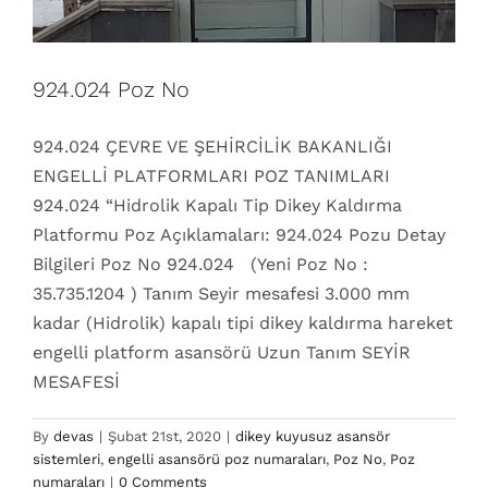
924.024 Poz No
924.024 ÇEVRE VE ŞEHİRCİLİK BAKANLIĞI
ENGELLİ PLATFORMLARI POZ TANIMLARI
924.024 “Hidrolik Kapalı Tip Dikey Kaldırma
Platformu Poz Açıklamaları: 924.024 Pozu Detay
Bilgileri Poz No 924.024 (Yeni Poz No :
35.735.1204 ) Tanım Seyir mesafesi 3.000 mm
kadar (Hidrolik) kapalı tipi dikey kaldırma hareket
engelli platform asansörü Uzun Tanım SEYİR
MESAFESİ
By
devas
|
Şubat 21st, 2020
|
dikey kuyusuz asansör
sistemleri
,
engelli asansörü poz numaraları
,
Poz No
,
Poz
924.023 Poz No
numaraları
|
0 Comments