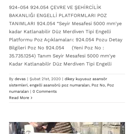
924-054 924.054 ÇEVRE VE ŞEHİRCİLİK
BAKANLIĞI ENGELLİ PLATFORMLARI POZ
TANIMLARI 924.054 “Seyir Mesafesi 5000 mm'ye
kadar Katlanabilir Düz Merdiven Tipi Engelli
Platformu Poz Açıklamaları: 924.054 Pozu Detay
Bilgileri Poz No 924.054 (Yeni Poz No :
35.735.1254) Tanım Seyir Mesafesi 5000 mm'ye
Kadar Katlanabilir Düz Merdiven Tipi Engelli
By
devas
|
Şubat 21st, 2020
|
dikey kuyusuz asansör
sistemleri
,
engelli asansörü poz numaraları
,
Poz No
,
Poz
924.050 Poz No
numaraları
|
0 Comments
dikey kuyusuz asansör sistemleri
engelli asansörü
Read More
poz numaraları
Poz No
Poz numaraları