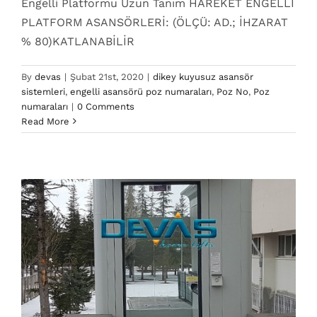
Engelli Platformu Uzun Tanım HAREKET ENGELLİ
PLATFORM ASANSÖRLERİ: (ÖLÇÜ: AD.; İHZARAT
% 80)KATLANABİLİR
By
devas
|
Şubat 21st, 2020
|
dikey kuyusuz asansör
sistemleri
,
engelli asansörü poz numaraları
,
Poz No
,
Poz
924.024 Poz No
numaraları
|
0 Comments
dikey kuyusuz asansör sistemleri
engelli asansörü
Read More
poz numaraları
Poz No
Poz numaraları