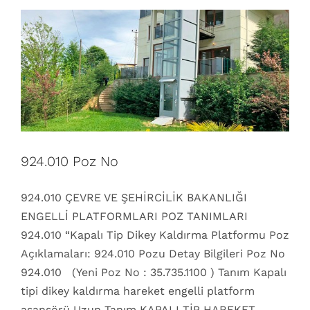
924.010 Poz No
924.010 ÇEVRE VE ŞEHİRCİLİK BAKANLIĞI
ENGELLİ PLATFORMLARI POZ TANIMLARI
924.010 “Kapalı Tip Dikey Kaldırma Platformu Poz
Açıklamaları: 924.010 Pozu Detay Bilgileri Poz No
924.010 (Yeni Poz No : 35.735.1100 ) Tanım Kapalı
tipi dikey kaldırma hareket engelli platform
asansörü Uzun Tanım KAPALI TİP HAREKET