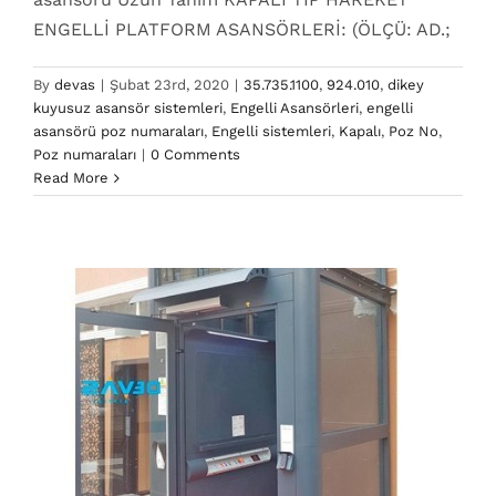
ENGELLİ PLATFORM ASANSÖRLERİ: (ÖLÇÜ: AD.;
By
devas
|
Şubat 23rd, 2020
|
35.735.1100
,
924.010
,
dikey
kuyusuz asansör sistemleri
,
Engelli Asansörleri
,
engelli
asansörü poz numaraları
,
Engelli sistemleri
,
Kapalı
,
Poz No
,
924.090 Poz No
Poz numaraları
|
0 Comments
dikey kuyusuz asansör sistemleri
engelli asansörü
Read More
poz numaraları
Poz No
Poz numaraları