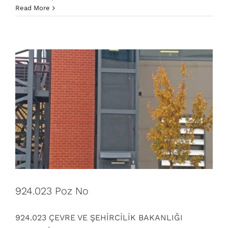
dikey kuyusuz asansör sistemleri
engelli asansörü
Read More
poz numaraları
Poz No
Poz numaraları
924.023 Poz No
924.023 ÇEVRE VE ŞEHİRCİLİK BAKANLIĞI