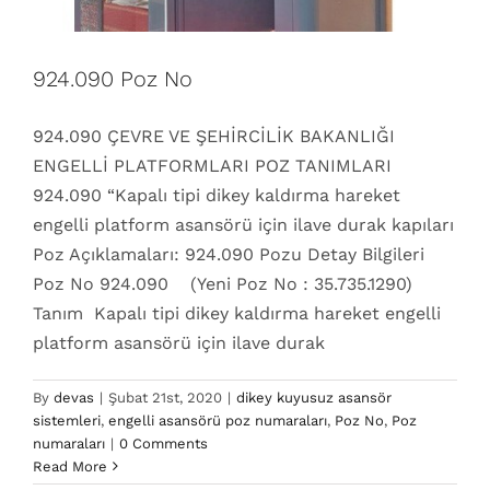
924.090 Poz No
924.090 ÇEVRE VE ŞEHİRCİLİK BAKANLIĞI
ENGELLİ PLATFORMLARI POZ TANIMLARI
924.090 “Kapalı tipi dikey kaldırma hareket
engelli platform asansörü için ilave durak kapıları
Poz Açıklamaları: 924.090 Pozu Detay Bilgileri
Poz No 924.090 (Yeni Poz No : 35.735.1290)
Tanım Kapalı tipi dikey kaldırma hareket engelli
platform asansörü için ilave durak
By
devas
|
Şubat 21st, 2020
|
dikey kuyusuz asansör
sistemleri
,
engelli asansörü poz numaraları
,
Poz No
,
Poz
924.080 Poz No
numaraları
|
0 Comments
dikey kuyusuz asansör sistemleri
engelli asansörü
Read More
poz numaraları
Poz No
Poz numaraları