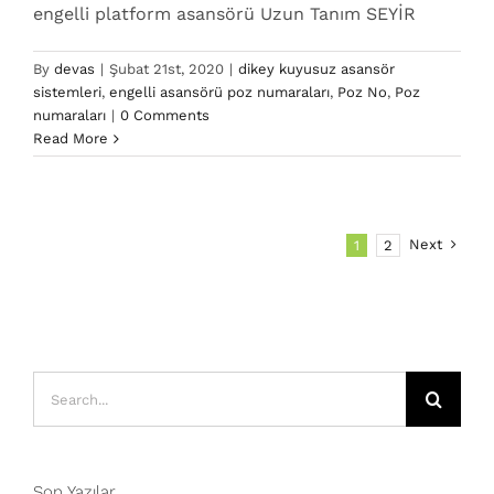
engelli platform asansörü Uzun Tanım SEYİR
By
devas
|
Şubat 21st, 2020
|
dikey kuyusuz asansör
sistemleri
,
engelli asansörü poz numaraları
,
Poz No
,
Poz
numaraları
|
0 Comments
Read More
Next
1
2
Search
for:
Son Yazılar