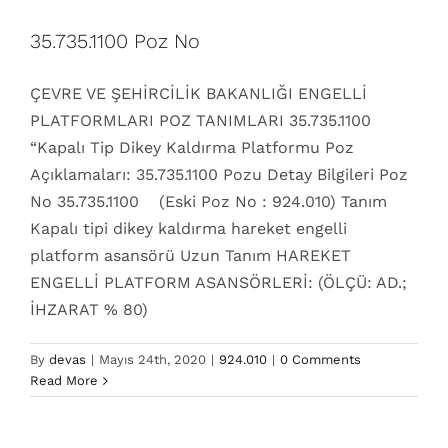
35.735.1100 Poz No
ÇEVRE VE ŞEHİRCİLİK BAKANLIĞI ENGELLİ
PLATFORMLARI POZ TANIMLARI 35.735.1100
“Kapalı Tip Dikey Kaldırma Platformu Poz
Açıklamaları: 35.735.1100 Pozu Detay Bilgileri Poz
No 35.735.1100 (Eski Poz No : 924.010) Tanım
Kapalı tipi dikey kaldırma hareket engelli
platform asansörü Uzun Tanım HAREKET
ENGELLİ PLATFORM ASANSÖRLERİ: (ÖLÇÜ: AD.;
İHZARAT % 80)
924.010 Poz No
By
devas
|
Mayıs 24th, 2020
|
924.010
|
0 Comments
Read More
35.735.1100
924.010
dikey kuyusuz asansör
sistemleri
Engelli Asansörleri
engelli asansörü poz
numaraları
Engelli sistemleri
Kapalı
Poz No
Poz
numaraları