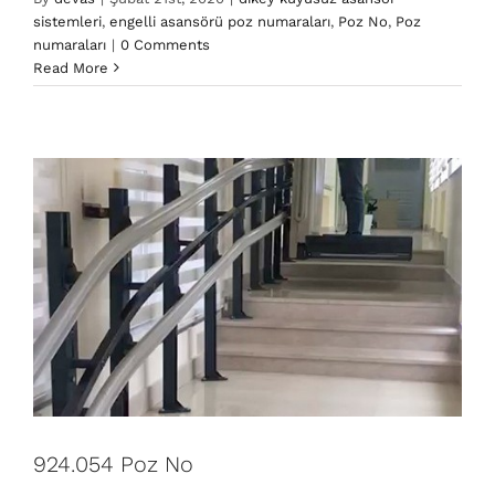
sistemleri
,
engelli asansörü poz numaraları
,
Poz No
,
Poz
924.054 Poz No
numaraları
|
0 Comments
dikey kuyusuz asansör sistemleri
engelli asansörü
Read More
poz numaraları
Poz No
Poz numaraları
924.054 Poz No