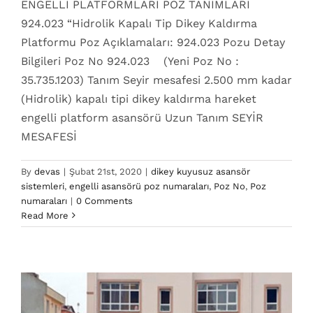
ENGELLİ PLATFORMLARI POZ TANIMLARI
924.023 “Hidrolik Kapalı Tip Dikey Kaldırma
Platformu Poz Açıklamaları: 924.023 Pozu Detay
Bilgileri Poz No 924.023 (Yeni Poz No :
35.735.1203) Tanım Seyir mesafesi 2.500 mm kadar
(Hidrolik) kapalı tipi dikey kaldırma hareket
engelli platform asansörü Uzun Tanım SEYİR
MESAFESİ
By
devas
|
Şubat 21st, 2020
|
dikey kuyusuz asansör
sistemleri
,
engelli asansörü poz numaraları
,
Poz No
,
Poz
924.022 Poz No
numaraları
|
0 Comments
dikey kuyusuz asansör sistemleri
engelli asansörü
Read More
poz numaraları
Poz No
Poz numaraları