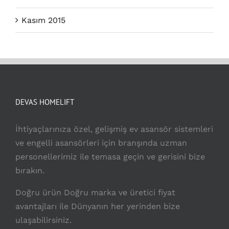
Kasım 2015
DEVAS HOMELIFT
İhtiyaçlarınıza özel, gelişmiş ev asansör sistemleri
ve engelli asansörleri için branşında uzman
personellerimiz ile temasa geçin ve gerisini bize
bırakın.
Doğru ürün Doğru marka ve üretici fiyat
avantajları ile Dünyanın her yerinden bize
ulaşabilirsiniz.