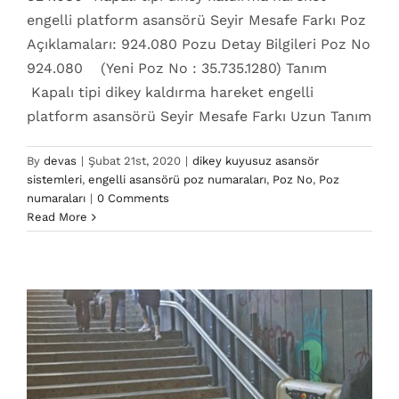
engelli platform asansörü Seyir Mesafe Farkı Poz
Açıklamaları: 924.080 Pozu Detay Bilgileri Poz No
924.080 (Yeni Poz No : 35.735.1280) Tanım
Kapalı tipi dikey kaldırma hareket engelli
platform asansörü Seyir Mesafe Farkı Uzun Tanım
By
devas
|
Şubat 21st, 2020
|
dikey kuyusuz asansör
sistemleri
,
engelli asansörü poz numaraları
,
Poz No
,
Poz
924.070 Poz No
numaraları
|
0 Comments
dikey kuyusuz asansör sistemleri
engelli asansörü
Read More
poz numaraları
Poz No
Poz numaraları