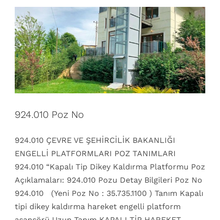
924.010 Poz No
924.010 ÇEVRE VE ŞEHİRCİLİK BAKANLIĞI
ENGELLİ PLATFORMLARI POZ TANIMLARI
924.010 “Kapalı Tip Dikey Kaldırma Platformu Poz
Açıklamaları: 924.010 Pozu Detay Bilgileri Poz No
924.010 (Yeni Poz No : 35.735.1100 ) Tanım Kapalı
tipi dikey kaldırma hareket engelli platform
asansörü Uzun Tanım KAPALI TİP HAREKET