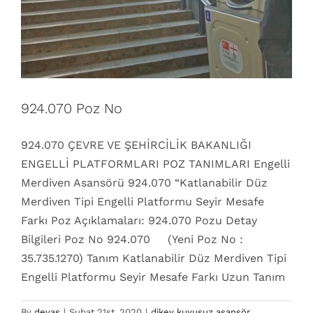
924.070 Poz No
924.070 ÇEVRE VE ŞEHİRCİLİK BAKANLIĞI
ENGELLİ PLATFORMLARI POZ TANIMLARI Engelli
Merdiven Asansörü 924.070 “Katlanabilir Düz
Merdiven Tipi Engelli Platformu Seyir Mesafe
Farkı Poz Açıklamaları: 924.070 Pozu Detay
Bilgileri Poz No 924.070 (Yeni Poz No :
35.735.1270) Tanım Katlanabilir Düz Merdiven Tipi
Engelli Platformu Seyir Mesafe Farkı Uzun Tanım
By
devas
|
Şubat 21st, 2020
|
dikey kuyusuz asansör