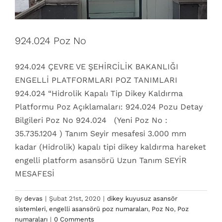
924.024 Poz No
924.024 ÇEVRE VE ŞEHİRCİLİK BAKANLIĞI
ENGELLİ PLATFORMLARI POZ TANIMLARI
924.024 “Hidrolik Kapalı Tip Dikey Kaldırma
Platformu Poz Açıklamaları: 924.024 Pozu Detay
Bilgileri Poz No 924.024 (Yeni Poz No :
35.735.1204 ) Tanım Seyir mesafesi 3.000 mm
kadar (Hidrolik) kapalı tipi dikey kaldırma hareket
engelli platform asansörü Uzun Tanım SEYİR
MESAFESİ
By
devas
|
Şubat 21st, 2020
|
dikey kuyusuz asansör
sistemleri
,
engelli asansörü poz numaraları
,
Poz No
,
Poz
924.023 Poz No
numaraları
|
0 Comments