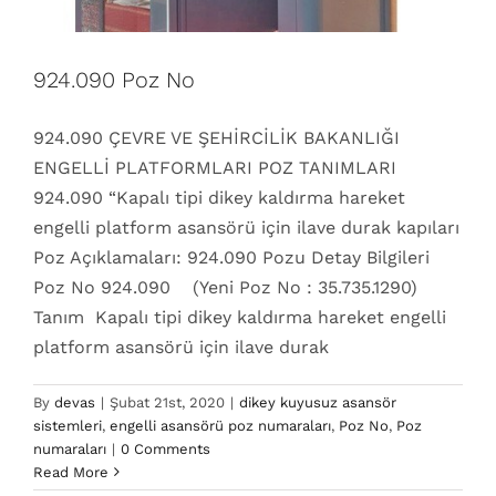
924.090 Poz No
924.090 ÇEVRE VE ŞEHİRCİLİK BAKANLIĞI
ENGELLİ PLATFORMLARI POZ TANIMLARI
924.090 “Kapalı tipi dikey kaldırma hareket
engelli platform asansörü için ilave durak kapıları
Poz Açıklamaları: 924.090 Pozu Detay Bilgileri
Poz No 924.090 (Yeni Poz No : 35.735.1290)
Tanım Kapalı tipi dikey kaldırma hareket engelli
platform asansörü için ilave durak
By
devas
|
Şubat 21st, 2020
|
dikey kuyusuz asansör
sistemleri
,
engelli asansörü poz numaraları
,
Poz No
,
Poz
924.080 Poz No
numaraları
|
0 Comments
dikey kuyusuz asansör sistemleri
engelli asansörü
Read More
poz numaraları
Poz No
Poz numaraları