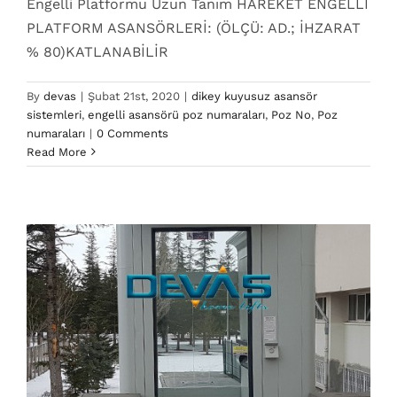
Engelli Platformu Uzun Tanım HAREKET ENGELLİ
PLATFORM ASANSÖRLERİ: (ÖLÇÜ: AD.; İHZARAT
% 80)KATLANABİLİR
By
devas
|
Şubat 21st, 2020
|
dikey kuyusuz asansör
sistemleri
,
engelli asansörü poz numaraları
,
Poz No
,
Poz
924.024 Poz No
numaraları
|
0 Comments
dikey kuyusuz asansör sistemleri
engelli asansörü
Read More
poz numaraları
Poz No
Poz numaraları