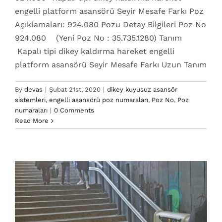
engelli platform asansörü Seyir Mesafe Farkı Poz
Açıklamaları: 924.080 Pozu Detay Bilgileri Poz No
924.080 (Yeni Poz No : 35.735.1280) Tanım
Kapalı tipi dikey kaldırma hareket engelli
platform asansörü Seyir Mesafe Farkı Uzun Tanım
By
devas
|
Şubat 21st, 2020
|
dikey kuyusuz asansör
sistemleri
,
engelli asansörü poz numaraları
,
Poz No
,
Poz
924.070 Poz No
numaraları
|
0 Comments
dikey kuyusuz asansör sistemleri
engelli asansörü
Read More
poz numaraları
Poz No
Poz numaraları