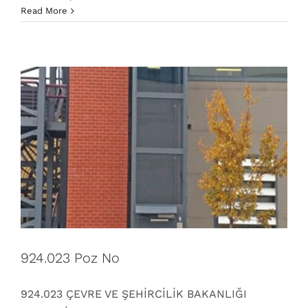
dikey kuyusuz asansör sistemleri
engelli asansörü
Read More
poz numaraları
Poz No
Poz numaraları
924.023 Poz No
924.023 ÇEVRE VE ŞEHİRCİLİK BAKANLIĞI