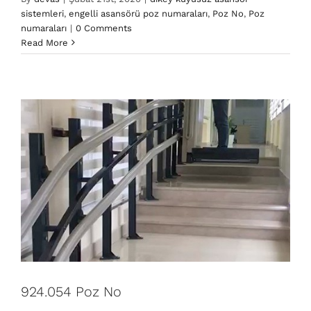
sistemleri
,
engelli asansörü poz numaraları
,
Poz No
,
Poz
924.054 Poz No
numaraları
|
0 Comments
dikey kuyusuz asansör sistemleri
engelli asansörü
Read More
poz numaraları
Poz No
Poz numaraları
924.054 Poz No