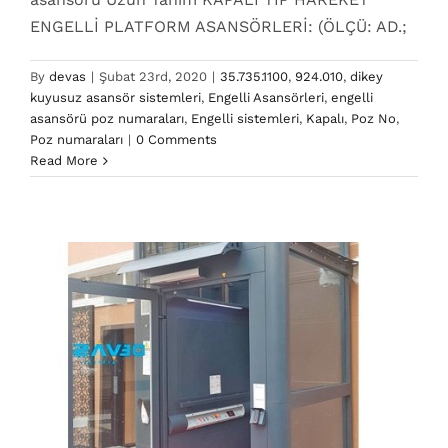
ENGELLİ PLATFORM ASANSÖRLERİ: (ÖLÇÜ: AD.;
By
devas
|
Şubat 23rd, 2020
|
35.735.1100
,
924.010
,
dikey
kuyusuz asansör sistemleri
,
Engelli Asansörleri
,
engelli
asansörü poz numaraları
,
Engelli sistemleri
,
Kapalı
,
Poz No
,
924.090 Poz No
Poz numaraları
|
0 Comments
dikey kuyusuz asansör sistemleri
engelli asansörü
Read More
poz numaraları
Poz No
Poz numaraları