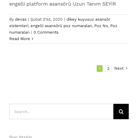
engelli platform asansörü Uzun Tanım SEYİR
By
devas
|
Şubat 21st, 2020
|
dikey kuyusuz asansör
sistemleri
,
engelli asansörü poz numaraları
,
Poz No
,
Poz
numaraları
|
0 Comments
Read More
Next
1
2
Search
for:
Son Yazılar