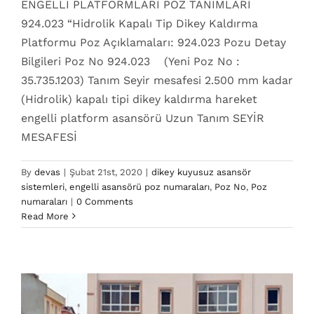
ENGELLİ PLATFORMLARI POZ TANIMLARI
924.023 “Hidrolik Kapalı Tip Dikey Kaldırma
Platformu Poz Açıklamaları: 924.023 Pozu Detay
Bilgileri Poz No 924.023 (Yeni Poz No :
35.735.1203) Tanım Seyir mesafesi 2.500 mm kadar
(Hidrolik) kapalı tipi dikey kaldırma hareket
engelli platform asansörü Uzun Tanım SEYİR
MESAFESİ
By
devas
|
Şubat 21st, 2020
|
dikey kuyusuz asansör
sistemleri
,
engelli asansörü poz numaraları
,
Poz No
,
Poz
924.022 Poz No
numaraları
|
0 Comments
dikey kuyusuz asansör sistemleri
engelli asansörü
Read More
poz numaraları
Poz No
Poz numaraları