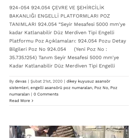
924-054 924.054 ÇEVRE VE ŞEHİRCİLİK
BAKANLIĞI ENGELLİ PLATFORMLARI POZ
TANIMLARI 924.054 “Seyir Mesafesi 5000 mm'ye
kadar Katlanabilir Düz Merdiven Tipi Engelli
Platformu Poz Açıklamaları: 924.054 Pozu Detay
Bilgileri Poz No 924.054 (Yeni Poz No :
35.735.1254) Tanım Seyir Mesafesi 5000 mm'ye
Kadar Katlanabilir Düz Merdiven Tipi Engelli
By
devas
|
Şubat 21st, 2020
|
dikey kuyusuz asansör
sistemleri
,
engelli asansörü poz numaraları
,
Poz No
,
Poz
924.050 Poz No
numaraları
|
0 Comments
dikey kuyusuz asansör sistemleri
engelli asansörü
Read More
poz numaraları
Poz No
Poz numaraları