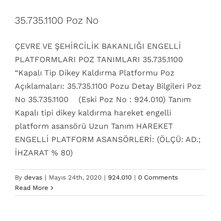
35.735.1100 Poz No
ÇEVRE VE ŞEHİRCİLİK BAKANLIĞI ENGELLİ
PLATFORMLARI POZ TANIMLARI 35.735.1100
“Kapalı Tip Dikey Kaldırma Platformu Poz
Açıklamaları: 35.735.1100 Pozu Detay Bilgileri Poz
No 35.735.1100 (Eski Poz No : 924.010) Tanım
Kapalı tipi dikey kaldırma hareket engelli
platform asansörü Uzun Tanım HAREKET
ENGELLİ PLATFORM ASANSÖRLERİ: (ÖLÇÜ: AD.;
İHZARAT % 80)
924.010 Poz No
By
devas
|
Mayıs 24th, 2020
|
924.010
|
0 Comments
Read More
35.735.1100
924.010
dikey kuyusuz asansör
sistemleri
Engelli Asansörleri
engelli asansörü poz
numaraları
Engelli sistemleri
Kapalı
Poz No
Poz
numaraları