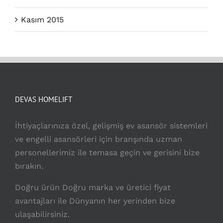
Kasım 2015
DEVAS HOMELIFT
İhtiyaçlarınıza özel, gelişmiş ev asansör sistemleri
ve engelli asansörleri için branşında uzman
personellerimiz ile temasa geçin ve gerisini bize
bırakın.
Doğru ürün Doğru marka ve üretici fiyat
avantajları ile Dünyanın her yerinden bize
ulaşabilirsiniz.