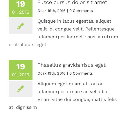
19
Fusce cursus dolor sit amet
Ocak 19th, 2016
|
0 Comments
01, 2016
Quisque in lacus egestas, aliquet
velit id, congue velit. Pellentesque
ullamcorper laoreet risus, a rutrum
erat aliquet eget.
19
Phasellus gravida risus eget
Ocak 19th, 2016
|
0 Comments
01, 2016
Aliquam eget quam et tortor
924.090 Poz No
ullamcorper ornare ac vel odio.
dikey kuyusuz asansör sistemleri
engelli asansörü
Etiam vitae dui congue, mattis felis
poz numaraları
Poz No
Poz numaraları
at, dignissim