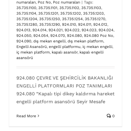
numaraları
,
Poz No
,
Poz numaraları
|
Tags:
35.735.1100
,
35.735.1101
,
35.735.1102
,
35.735.1103
,
35.735.1104
,
35.735.1201
,
35.735.1202
,
35.735.1203
,
35.735.1204
,
35.735.1250
,
35.735.1254
,
35.735.1270
,
35.735.1280
,
35.735.1290
,
924.010
,
924.011
,
924.012
,
924.013
,
924.014
,
924.021
,
924.022
,
924.023
,
924.024
,
924.050
,
924.054
,
924.070
,
924.080
,
924.080 Poz No
,
924.090
,
dış mekan engelli
,
dış mekan platform
,
Engelli Asansörü
,
engelli platformu
,
iç mekan engelli
,
iç mekan platform
,
kapalı asansör
,
kapalı engelli
asansörü
924.070 Poz No
dikey kuyusuz asansör sistemleri
engelli asansörü
924.080 ÇEVRE VE ŞEHİRCİLİK BAKANLIĞI
poz numaraları
Poz No
Poz numaraları
ENGELLİ PLATFORMLARI POZ TANIMLARI
924.080 “Kapalı tipi dikey kaldırma hareket
engelli platform asansörü Seyir Mesafe
Read More
0