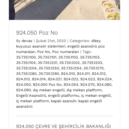
924.050 Poz No
By
devas
|
Şubat 21st, 2020
|
Categories:
dikey
kuyusuz asansör sistemleri
,
engelli asansörü poz
numaraları
,
Poz No
,
Poz numaraları
|
Tags:
35.735.1100
,
35.735.1101
,
35.735.1102
,
35.735.1103
,
35.735.1104
,
35.735.1201
,
35.735.1202
,
35.735.1203
,
35.735.1204
,
35.735.1250
,
35.735.1254
,
35.735.1270
,
35.735.1280
,
35.735.1290
,
924.010
,
924.011
,
924.012
,
924.013
,
924.014
,
924.021
,
924.022
,
924.023
,
924.024
,
924.050
,
924.050 Poz No
,
924.054
,
924.070
,
924.080
,
924.090
,
dış mekan engelli
,
dış mekan platform
,
Engelli Asansörü
,
engelli platformu
,
iç mekan engelli
,
iç mekan platform
,
kapalı asansör
,
kapalı engelli
asansörü
924.024 Poz No
924.050 ÇEVRE VE ŞEHİRCİLİK BAKANLIĞI
dikey kuyusuz asansör sistemleri
engelli asansörü