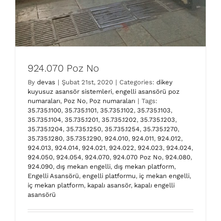
924.070 Poz No
By
devas
|
Şubat 21st, 2020
|
Categories:
dikey
kuyusuz asansör sistemleri
,
engelli asansörü poz
numaraları
,
Poz No
,
Poz numaraları
|
Tags:
35.735.1100
,
35.735.1101
,
35.735.1102
,
35.735.1103
,
35.735.1104
,
35.735.1201
,
35.735.1202
,
35.735.1203
,
35.735.1204
,
35.735.1250
,
35.735.1254
,
35.735.1270
,
35.735.1280
,
35.735.1290
,
924.010
,
924.011
,
924.012
,
924.013
,
924.014
,
924.021
,
924.022
,
924.023
,
924.024
,
924.050
,
924.054
,
924.070
,
924.070 Poz No
,
924.080
,
924.090
,
dış mekan engelli
,
dış mekan platform
,
Engelli Asansörü
,
engelli platformu
,
iç mekan engelli
,
iç mekan platform
,
kapalı asansör
,
kapalı engelli
asansörü
924.054 Poz No