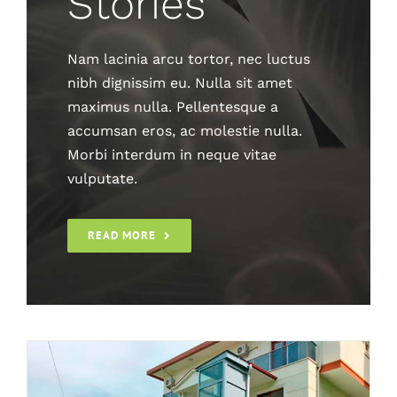
Stories
Nam lacinia arcu tortor, nec luctus
nibh dignissim eu. Nulla sit amet
maximus nulla. Pellentesque a
accumsan eros, ac molestie nulla.
Morbi interdum in neque vitae
vulputate.
Ev Asansörü Bodrum
Asansörler
Eğimli merdiven asansör
Engelli
Asansörleri
engelli asansörü poz numaraları
engelli
READ MORE
merdiven asansörü
Engelli Platformu
Engelli
sistemleri
platform asansör
Poz numaraları
Yaşlı
Merdiven Asansörü
Yatay