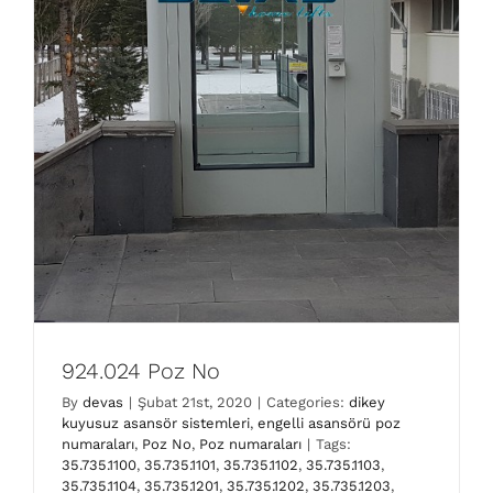
924.024 Poz No
By
devas
|
Şubat 21st, 2020
|
Categories:
dikey
kuyusuz asansör sistemleri
,
engelli asansörü poz
numaraları
,
Poz No
,
Poz numaraları
|
Tags:
35.735.1100
,
35.735.1101
,
35.735.1102
,
35.735.1103
,
35.735.1104
,
35.735.1201
,
35.735.1202
,
35.735.1203
,