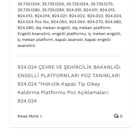
35.735.1204
,
35.735.1250
,
35.735.1254
,
35.735.1270
,
35.735.1280
,
35.735.1290
,
924.010
,
924.011
,
924.012
,
924.013
,
924.014
,
924.021
,
924.022
,
924.023
,
924.024
,
924.024 Poz No
,
924.050
,
924.054
,
924.070
,
924.080
,
924.090
,
dış mekan engelli
,
dış mekan platform
,
Engelli Asansörü
,
engelli platformu
,
iç mekan engelli
,
iç mekan platform
,
kapalı asansör
,
kapalı engelli
asansörü
924.024 ÇEVRE VE ŞEHİRCİLİK BAKANLIĞI
ENGELLİ PLATFORMLARI POZ TANIMLARI
924.024 “Hidrolik Kapalı Tip Dikey
Kaldırma Platformu Poz Açıklamaları:
924.024
Read More
0