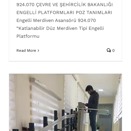
924.070 ÇEVRE VE ŞEHİRCİLİK BAKANLIĞI
dikey kuyusuz asansör sistemleri
engelli asansörü
ENGELLİ PLATFORMLARI POZ TANIMLARI
poz numaraları
Poz No
Poz numaraları
Engelli Merdiven Asansörü 924.070
“Katlanabilir Düz Merdiven Tipi Engelli
Platformu
Read More
0