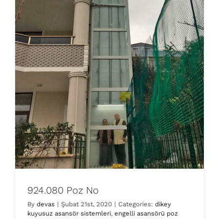
924.080 Poz No
By
devas
|
Şubat 21st, 2020
|
Categories:
dikey
kuyusuz asansör sistemleri
,
engelli asansörü poz