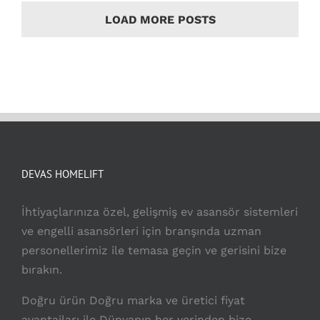
LOAD MORE POSTS
DEVAS HOMELIFT
İhtiyaçlarınıza özel, gelişmiş ev asansör sistemleri
ve engelli asansörleri için branşında uzman
personellerimiz ile temasa geçin ve gerisini bize
bırakın.
Doğru ürün Doğru marka ve üretici fiyat
avantajları ile Dünyanın her yerinden bize