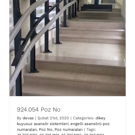
924.054 Poz No
By
devas
|
Şubat 21st, 2020
|
Categories:
dikey
kuyusuz asansör sistemleri
,
engelli asansörü poz
numaraları
,
Poz No
,
Poz numaraları
|
Tags: