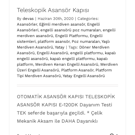
Teleskopik Asansör Kapısı
By
devas
|
Haziran 30th, 2020
|
Categories:
Asansörler
,
Eğimli merdiven asansör
,
Engelli
Asansörleri
,
engelli asansörü poz numaraları
,
engelli
merdiven asansörü
,
Engelli Platformu
,
Engelli
sistemleri
,
platform asansör
,
Poz numaraları
,
Yaşlı
Merdiven Asansörü
,
Yatay
|
Tags:
Döner Merdiven
Asansörü
,
Engelli Asansörü
,
engelli platformu
,
kapalı
engelli asansörü
,
kapalı engelli platformu
,
kapalı
platform
,
Merdiven Kenarı Engelli Asansörü
,
Merdiven
Üzeri Engelli Asansörü
,
Platform Asansör
,
Platform
Tipi Merdiven Asansörü
,
Yatay Engelli Asansörü
OTOMATİK ASANSÖR KAPISI TELESKOPİK
ASANSÖR KAPISI E-120DK Dayanım Testi
TEK seferde başarıyla geçildi. * Çelik
Mekanik Aksam ile DAHA Dayanıklı
Engelli Asansörü Dwg
Asansörler
Eğimli merdiven asansör
Engelli