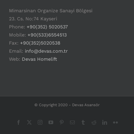
Mimarsinan Organize Sanayi Bölgesi
23. Cs. No:74 Kayseri
Phone:
+90(352) 5020537
Mobile:
+90(533)6554513
Fax:
+90(352)5020538
Email:
info@devas.com.tr
Web:
Devas Homelift
© Copyright 2020 - Devas Asansör
Facebook
X
Instagram
YouTube
Pinterest
Email
Tumblr
Reddit
LinkedIn
Flickr