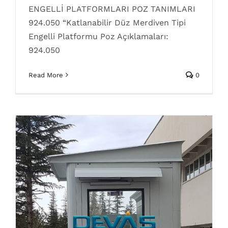
ENGELLİ PLATFORMLARI POZ TANIMLARI
poz numaraları
Poz No
Poz numaraları
924.050 “Katlanabilir Düz Merdiven Tipi
Engelli Platformu Poz Açıklamaları:
924.050
Read More
0