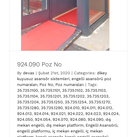
924.090 Poz No
By
devas
|
Şubat 21st, 2020
|
Categories:
dikey
kuyusuz asansör sistemleri
,
engelli asansörü poz
numaraları
,
Poz No
,
Poz numaraları
|
Tags:
35.735.1100
,
35.735.1101
,
35.735.1102
,
35.735.1103
,
35.735.1104
,
35.735.1201
,
35.735.1202
,
35.735.1203
,
35.735.1204
,
35.735.1250
,
35.735.1254
,
35.735.1270
,
35.735.1280
,
35.735.1290
,
924.010
,
924.011
,
924.012
,
924.013
,
924.014
,
924.021
,
924.022
,
924.023
,
924.024
,
924.050
,
924.054
,
924.070
,
924.080
,
924.090
,
dış
mekan engelli
,
dış mekan platform
,
Engelli Asansörü
,
engelli platformu
,
iç mekan engelli
,
iç mekan
platform
,
kapalı asansör
,
kapalı engelli asansörü