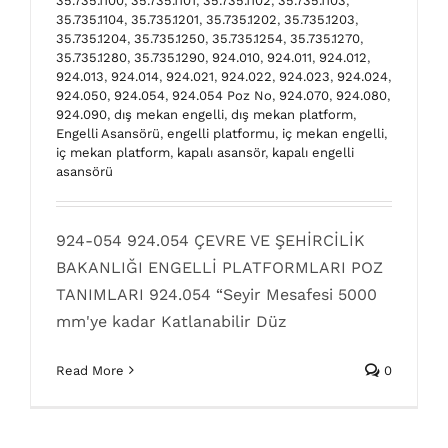
35.735.1100
,
35.735.1101
,
35.735.1102
,
35.735.1103
,
35.735.1104
,
35.735.1201
,
35.735.1202
,
35.735.1203
,
35.735.1204
,
35.735.1250
,
35.735.1254
,
35.735.1270
,
35.735.1280
,
35.735.1290
,
924.010
,
924.011
,
924.012
,
924.013
,
924.014
,
924.021
,
924.022
,
924.023
,
924.024
,
924.050
,
924.054
,
924.054 Poz No
,
924.070
,
924.080
,
924.090
,
dış mekan engelli
,
dış mekan platform
,
Engelli Asansörü
,
engelli platformu
,
iç mekan engelli
,
iç mekan platform
,
kapalı asansör
,
kapalı engelli
asansörü
924.050 Poz No
dikey kuyusuz asansör sistemleri
engelli asansörü
924-054 924.054 ÇEVRE VE ŞEHİRCİLİK
poz numaraları
Poz No
Poz numaraları
BAKANLIĞI ENGELLİ PLATFORMLARI POZ
TANIMLARI 924.054 “Seyir Mesafesi 5000
mm'ye kadar Katlanabilir Düz
Read More
0