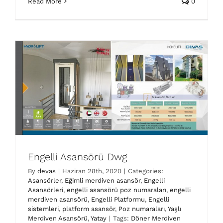
Read More
0
Asansörleri
engelli asansörü poz numaraları
engelli
merdiven asansörü
Engelli Platformu
Engelli
sistemleri
platform asansör
Poz numaraları
Yaşlı
Merdiven Asansörü
Yatay
Engelli Asansörü Dwg
By
devas
|
Haziran 28th, 2020
|
Categories:
Asansörler
,
Eğimli merdiven asansör
,
Engelli
Asansörleri
,
engelli asansörü poz numaraları
,
engelli
merdiven asansörü
,
Engelli Platformu
,
Engelli
sistemleri
,
platform asansör
,
Poz numaraları
,
Yaşlı
Merdiven Asansörü
,
Yatay
|
Tags:
Döner Merdiven