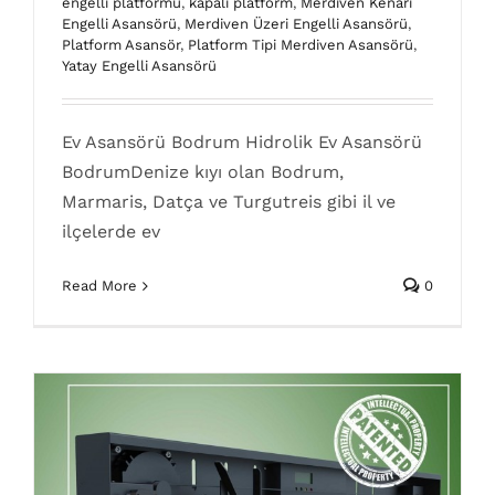
engelli platformu
,
kapalı platform
,
Merdiven Kenarı
Engelli Asansörü
,
Merdiven Üzeri Engelli Asansörü
,
Teleskopik Asansör Kapısı
Platform Asansör
,
Platform Tipi Merdiven Asansörü
,
Yatay Engelli Asansörü
Asansörler
Eğimli merdiven asansör
Engelli
Asansörleri
engelli asansörü poz numaraları
engelli
merdiven asansörü
Engelli Platformu
Engelli
Ev Asansörü Bodrum Hidrolik Ev Asansörü
sistemleri
platform asansör
Poz numaraları
Yaşlı
Merdiven Asansörü
Yatay
BodrumDenize kıyı olan Bodrum,
Marmaris, Datça ve Turgutreis gibi il ve
ilçelerde ev
Read More
0