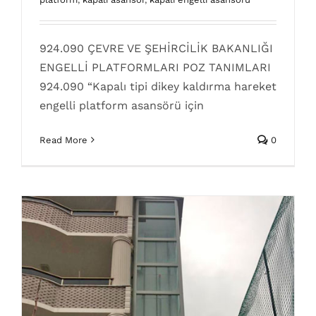
924.080 Poz No
dikey kuyusuz asansör sistemleri
engelli asansörü
924.090 ÇEVRE VE ŞEHİRCİLİK BAKANLIĞI
poz numaraları
Poz No
Poz numaraları
ENGELLİ PLATFORMLARI POZ TANIMLARI
924.090 “Kapalı tipi dikey kaldırma hareket
engelli platform asansörü için
Read More
0